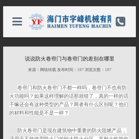
关于我们
电话：13506293909/86-513-82101186
说说防火卷帘门与卷帘门的差别在哪里
产品中心
手机：13506293909
来源：网络转载 发布时间：
197 浏览次数：
197
生产设备
卷帘门和防火卷帘门不都一样吗，卷帘门不也有防
邮箱：yf＠ntyfjx.com
火功能吗？如果这样理解的话那就错了，真的一样的话
干嘛还会有这种类型的产品？两者有什么区别呢？他们
新闻中心
备案号：
的材料和性能是不是一样？
售后服务
网址：http://192.168.1.2/
防火卷帘门是现在建筑物中重要的防火阻燃产品，
适用于不能使用防火门的较大防火分区，其耐火性能也