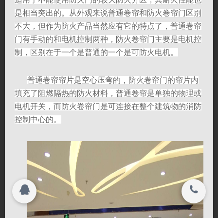
是相当突出的。从外观来说普通卷帘和防火卷帘门区别
联系我们
联系我们
不大，但作为防火产品当然应有它的特点了，普通卷帘
门有手动的和电机控制两种，防火卷帘门主要是电机控
关闭
制，区别在于一个是普通的一个是可防火电机。
搜索
普通卷帘帘片是空心压弯的，防火卷帘门的帘片内
填充了阻燃隔热的防火材料，普通卷帘是单独的物理或
©
2026
电机开关，而防火卷帘门是可连接在整个建筑物的消防
海门市宇峰机械有限责任公司 All rights
Copyright
2026
控制中心的。
reserved.
海门市宇峰机械有限责任公司 All rights
reserved.