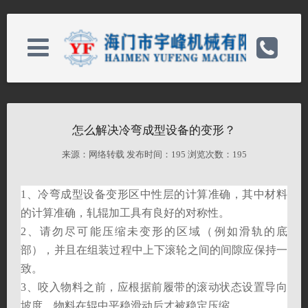
关于我们
电话：13506293909/86-513-82101186
怎么解决冷弯成型设备的变形？
产品中心
手机：13506293909
来源：网络转载 发布时间：
195 浏览次数：
195
生产设备
1、冷弯成型设备变形区中性层的计算准确，其中材料
邮箱：yf＠ntyfjx.com
的计算准确，轧辊加工具有良好的对称性。
2、请勿尽可能压缩未变形的区域（例如滑轨的底
新闻中心
备案号：
部），并且在组装过程中上下滚轮之间的间隙应保持一
致。
售后服务
网址：http://192.168.1.2/
3、咬入物料之前，应根据前履带的滚动状态设置导向
坡度，物料在辊中平稳滑动后才被稳定压缩。