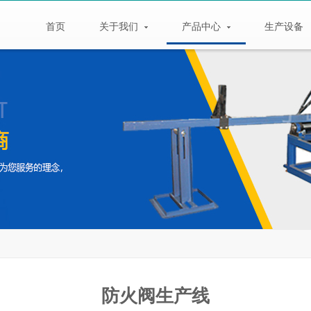
首页
关于我们
产品中心
生产设备
企业简介
风机设备
人才理念
导轨生产线
营销网络
防火阀生产线
防火卷帘设备
防漏风条设备
卷料架
组合设备
防火阀生产线