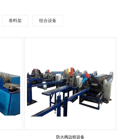
卷料架
组合设备
防火阀边框设备