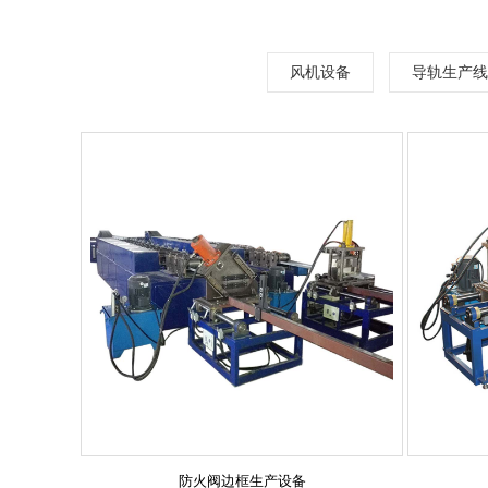
风机设备
导轨生产线
防火阀边框生产设备