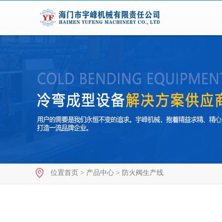
位置
首页
>
产品中心
>
防火阀生产线